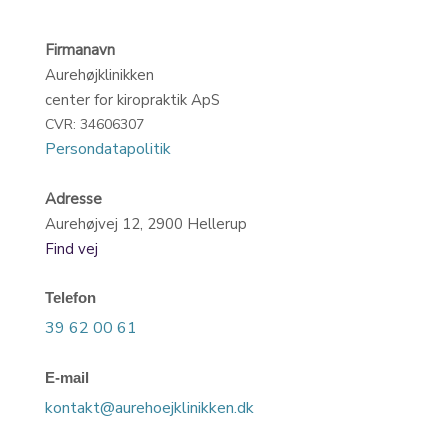
Firmanavn
​Aurehøjklinikken
​center for kiropraktik ApS
CVR: 34606307
Persondatapolitik​
Adresse
​Aurehøjvej 12, 2900 Hellerup
Find vej
Telefon
39 62 00 61
E-mail
kontakt@aurehoejklinikken.dk