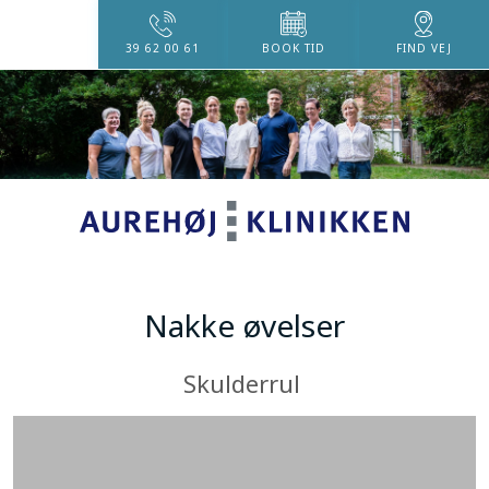
39 62 00 61
BOOK TID
FIND VEJ
​Nakke øvelser
Skulderrul ​