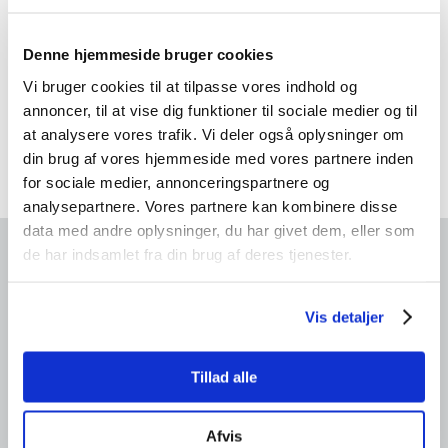
Denne hjemmeside bruger cookies
Nakke fuld playliste
Vi bruger cookies til at tilpasse vores indhold og
annoncer, til at vise dig funktioner til sociale medier og til
at analysere vores trafik. Vi deler også oplysninger om
SE​ PLAYLISTE
din brug af vores hjemmeside med vores partnere inden
for sociale medier, annonceringspartnere og
analysepartnere. Vores partnere kan kombinere disse
data med andre oplysninger, du har givet dem, eller som
de har indsamlet fra din brug af deres tjenester.
Vis detaljer
Tillad alle
Afvis