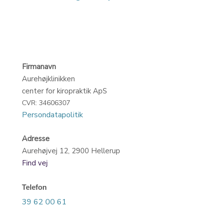
Firmanavn
​Aurehøjklinikken
​center for kiropraktik ApS
CVR: 34606307
Persondatapolitik​
Adresse
​Aurehøjvej 12, 2900 Hellerup
Find vej
Telefon
39 62 00 61