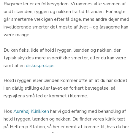
Rygsmerter er en folkesygdom. Vi rammes alle sammen af
ondt i lænden, ryggen og nakken fra tid til anden. For nogle
går smerterne væk igen efter få dage, mens andre døjer med
invaliderende smerter det meste af livet – og årsagerne kan
være mange.
Du kan f.eks. lide af hold i ryggen, lænden og nakken, der
typisk skyldes mere uspecifikke smerter, eller du kan være
ramt af en
diskusprolaps
.
​Hold i ryggen eller lænden kommer ofte af, at du har siddet
i en dårlig stilling eller lavet en forkert bevægelse, så
rygsøjlens små led er kommet i klemme.
Hos
Aurehøj Klinikken
har vi god erfaring med behandling af
hold i ryggen, lænden og nakken. Du finder vores klinik tæt
på Hellerup Station, så her er nemt at komme til, hvis du bor