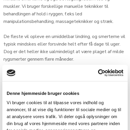
muskler. Vi bruger forskellige manuelle teknikker til
behandlingen af hold i ryggen, f.eks led
manipulationsbehandling, massageteknikker og stræk.
De fleste vil opleve en umiddelbar lindring, og smerterne vil
typisk mindskes eller forsvinde helt efter få dage til uger.
Dog er det heller ikke ualmindeligt at være plaget af milde
rygsmerter gennem flere måneder.
Når man har smerter i ryggen eller lænden, kan det være
fristende at ligge på langs. Men faktisk er noget af det
bedste, du selv kan gøre for at komme smerterne til livs, at
Denne hjemmeside bruger cookies
holde kroppen i bevægelse. Bevægelse får nemlig ryggen
Vi bruger cookies til at tilpasse vores indhold og
til at slappe af og skaber bedre funktion af muskler og led.
annoncer, til at vise dig funktioner til sociale medier og til
at analysere vores trafik. Vi deler også oplysninger om
Kontakt os for behandling af hold i
din brug af vores hjemmeside med vores partnere inden