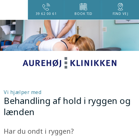
39 62 00 61
BOOK TID
FIND VEJ
Vi hjælper med​
Behandling af hold i ryggen og
lænden
Har du ondt i ryggen?