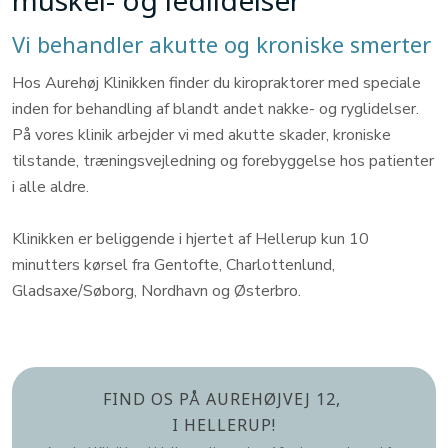
muskel- og ledlidelser
Vi behandler akutte og kroniske smerter
Hos Aurehøj Klinikken finder du kiropraktorer med speciale
inden for behandling af blandt andet nakke- og ryglidelser.
På vores klinik arbejder vi med akutte skader, kroniske
tilstande, træningsvejledning og forebyggelse hos patienter
i alle aldre.
Klinikken er beliggende i hjertet af Hellerup kun 10
minutters kørsel fra Gentofte, Charlottenlund,
Gladsaxe/Søborg, Nordhavn og Østerbro.
​FIND OS PÅ AUREHØJVEJ 12,
I HELLERUP!