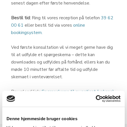
senest dagen efter første henvendelse.
Bestil tid:
Ring til vores reception på telefon
39 62
00 61
eller bestil tid via vores
online
bookingsystem
.
Ved første konsultation vil vi meget gerne have dig
til at udfylde et spørgeskema – dette kan
downloades og udfyldes på forhånd, ellers kan du
møde 10 minutter før aftalte tid og udfylde
skemaet i venteværelset.
Download link:
Spørgeskema til ny patient (voksne)
Download link:
Spørgeskema til ny patient (barn)
Download link:
Questionnaire
Denne hjemmeside bruger cookies