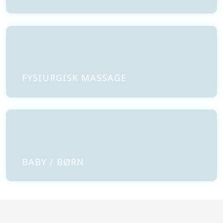
FYSIURGISK MASSAGE​
BABY / BØRN​