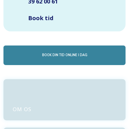
​39 62 00 61
​Book tid
BOOK DIN TID ONLINE I DAG
OM OS​​