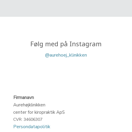
Følg med på Instagram​
@aurehoej_klinikken​
Firmanavn
​Aurehøjklinikken
​center for kiropraktik ApS
CVR: 34606307
Persondatapolitik​